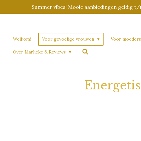
Summer vibes! Mooie aanbiedingen geldig t/m 
Ga
direct
naar
de
Welkom!
Voor gevoelige vrouwen
Voor moeders
hoofdinhoud
Over Marlieke & Reviews
Energeti