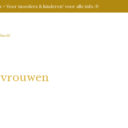
 + Voor moeders & kinderen' voor alle info.🌞
check!
e vrouwen