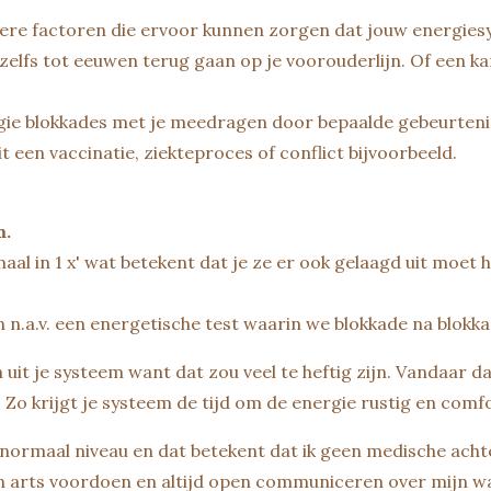
ere factoren die ervoor kunnen zorgen dat jouw energies
zelfs tot eeuwen terug gaan op je voorouderlijn. Of een k
ergie blokkades met je meedragen door bepaalde gebeurten
 een vaccinatie, ziekteproces of conflict bijvoorbeeld.
m.
aal in 1 x' wat betekent dat je ze er ook gelaagd uit moet h
in n.a.v. een energetische test waarin we blokkade na blok
en uit je systeem want dat zou veel te heftig zijn. Vandaar 
Zo krijgt je systeem de tijd om de energie rustig en comfo
anormaal niveau en dat betekent dat ik geen medische ach
 een arts voordoen en altijd open communiceren over mijn 