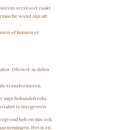
ysteem verstoort raakt
armische wond zijn uit
issen of kunnen er
alen. Oftewel; in delen
kade transformeren.
dat mijn behandelreeks
rtabel te integreren.
tergrond heb en dus ook
waarnemingen. Het is en