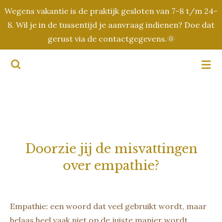
Wegens vakantie is de praktijk gesloten van 7-8 t/m 24-
Ga
8. Wil je in de tussentijd je aanvraag indienen? Doe dat
direct
gerust via de contactgegevens.🌞
naar
de
hoofdinhoud
Doorzie jij de misvattingen
over empathie?
Empathie: een woord dat veel gebruikt wordt, maar
helaas heel vaak niet op de juiste manier wordt